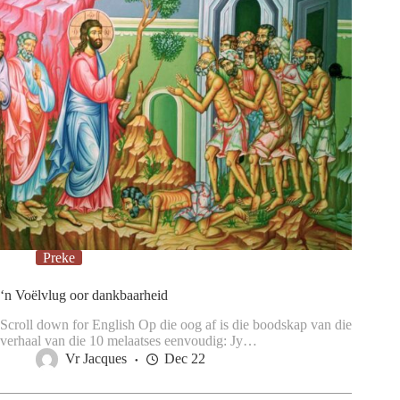
Preke
‘n Voëlvlug oor dankbaarheid
Scroll down for English Op die oog af is die boodskap van die
verhaal van die 10 melaatses eenvoudig: Jy…
Vr Jacques
Dec 22