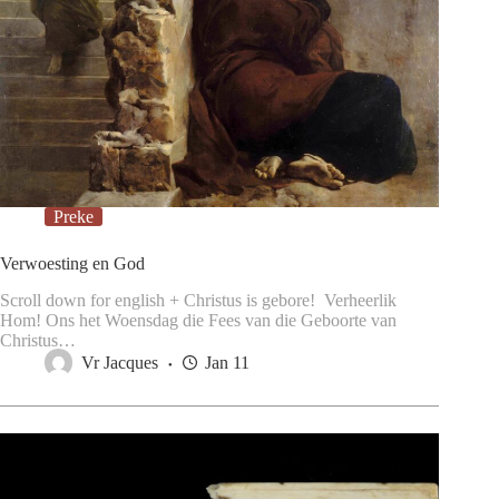
Preke
Verwoesting en God
Scroll down for english + Christus is gebore! Verheerlik
Hom! Ons het Woensdag die Fees van die Geboorte van
Christus…
Vr Jacques
Jan 11