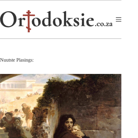
Skip
to
content
Nuutste Plasings: