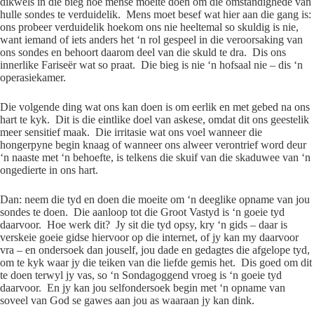
dikwels in die bieg hoe mense moeite doen om die omstandighede van
hulle sondes te verduidelik. Mens moet besef wat hier aan die gang is:
ons probeer verduidelik hoekom ons nie heeltemal so skuldig is nie,
want iemand of iets anders het ‘n rol gespeel in die veroorsaking van
ons sondes en behoort daarom deel van die skuld te dra. Dis ons
innerlike Fariseër wat so praat. Die bieg is nie ‘n hofsaal nie – dis ‘n
operasiekamer.
Die volgende ding wat ons kan doen is om eerlik en met gebed na ons
hart te kyk. Dit is die eintlike doel van askese, omdat dit ons geestelik
meer sensitief maak. Die irritasie wat ons voel wanneer die
hongerpyne begin knaag of wanneer ons alweer verontrief word deur
‘n naaste met ‘n behoefte, is telkens die skuif van die skaduwee van ‘n
ongedierte in ons hart.
Dan: neem die tyd en doen die moeite om ‘n deeglike opname van jou
sondes te doen. Die aanloop tot die Groot Vastyd is ‘n goeie tyd
daarvoor. Hoe werk dit? Jy sit die tyd opsy, kry ‘n gids – daar is
verskeie goeie gidse hiervoor op die internet, of jy kan my daarvoor
vra – en ondersoek dan jouself, jou dade en gedagtes die afgelope tyd,
om te kyk waar jy die teiken van die liefde gemis het. Dis goed om dit
te doen terwyl jy vas, so ‘n Sondagoggend vroeg is ‘n goeie tyd
daarvoor. En jy kan jou selfondersoek begin met ‘n opname van
soveel van God se gawes aan jou as waaraan jy kan dink.