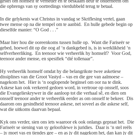
gestel om homself te verneder en te beskaam deur te onderneem om
die opbrengs van sy oortredings vierdubbeld terug te betaal.
In die gelykenis wat Christus in vandag se Skriflesing vertel, gaan
twee mense op na die tempel om te aanbid. En hulle gebede begin op
dieselfde manier: “O God . . .”
Maar hier hou die ooreenkoms tussen hulle op. Want die Fariseër se
gebed, hoewel dit op die oog af ‘n dankgebed is, is in werklikheid ‘n
selfverheerliking. En teenoor wie verheerlik hy homself? Voor God,
teenoor ander mense, en spesifiek “dié tollenaar”.
Hy verheerlik homself omdat hy die belangrikste twee asketiese
dissiplines van die Groot Vastyd – vas en die gee van aalmoese –
nagekom het. Hier is ‘n ooglopende beginsel om oor na te dink.
Askese kan ook verkeerd gedoen word, in vertroue op onsself, soos
die Evangelieskrywer in die aanloop tot die verhaal sê, en dien om
onsself teenoor ander te verheerlik eerder as om onsself te bekeer. Dis
daarom ons gesindheid teenoor askese, net soveel as die askese self,
wat die uitkoms daarvan bepaal.
Kyk ons verder, sien ons iets waaroor ek ook onlangs gepraat het. Die
Fariseër se siening van sy geloofslewe is juridies. Daar is ‘n stel reëls
– jy moet vas en tiendes gee – en as jy dit nagekom het, dan kan jy dit