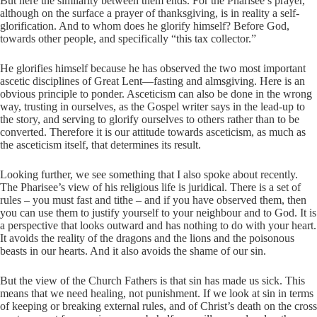
But here the similarity between them ends. For the Pharisee’s prayer,
although on the surface a prayer of thanksgiving, is in reality a self-
glorification. And to whom does he glorify himself? Before God,
towards other people, and specifically “this tax collector.”
He glorifies himself because he has observed the two most important
ascetic disciplines of Great Lent—fasting and almsgiving. Here is an
obvious principle to ponder. Asceticism can also be done in the wrong
way, trusting in ourselves, as the Gospel writer says in the lead-up to
the story, and serving to glorify ourselves to others rather than to be
converted. Therefore it is our attitude towards asceticism, as much as
the asceticism itself, that determines its result.
Looking further, we see something that I also spoke about recently.
The Pharisee’s view of his religious life is juridical. There is a set of
rules – you must fast and tithe – and if you have observed them, then
you can use them to justify yourself to your neighbour and to God. It is
a perspective that looks outward and has nothing to do with your heart.
It avoids the reality of the dragons and the lions and the poisonous
beasts in our hearts. And it also avoids the shame of our sin.
But the view of the Church Fathers is that sin has made us sick. This
means that we need healing, not punishment. If we look at sin in terms
of keeping or breaking external rules, and of Christ’s death on the cross