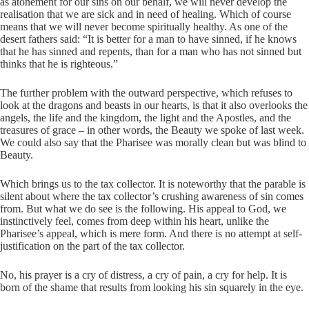
as atonement for our sins on our behalf, we will never develop the
realisation that we are sick and in need of healing. Which of course
means that we will never become spiritually healthy. As one of the
desert fathers said: “It is better for a man to have sinned, if he knows
that he has sinned and repents, than for a man who has not sinned but
thinks that he is righteous.”
The further problem with the outward perspective, which refuses to
look at the dragons and beasts in our hearts, is that it also overlooks the
angels, the life and the kingdom, the light and the Apostles, and the
treasures of grace – in other words, the Beauty we spoke of last week.
We could also say that the Pharisee was morally clean but was blind to
Beauty.
Which brings us to the tax collector. It is noteworthy that the parable is
silent about where the tax collector’s crushing awareness of sin comes
from. But what we do see is the following. His appeal to God, we
instinctively feel, comes from deep within his heart, unlike the
Pharisee’s appeal, which is mere form. And there is no attempt at self-
justification on the part of the tax collector.
No, his prayer is a cry of distress, a cry of pain, a cry for help. It is
born of the shame that results from looking his sin squarely in the eye.