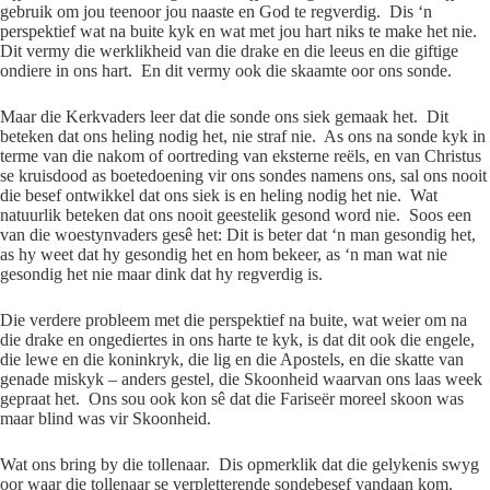
gebruik om jou teenoor jou naaste en God te regverdig. Dis ‘n
perspektief wat na buite kyk en wat met jou hart niks te make het nie.
Dit vermy die werklikheid van die drake en die leeus en die giftige
ondiere in ons hart. En dit vermy ook die skaamte oor ons sonde.
Maar die Kerkvaders leer dat die sonde ons siek gemaak het. Dit
beteken dat ons heling nodig het, nie straf nie. As ons na sonde kyk in
terme van die nakom of oortreding van eksterne reëls, en van Christus
se kruisdood as boetedoening vir ons sondes namens ons, sal ons nooit
die besef ontwikkel dat ons siek is en heling nodig het nie. Wat
natuurlik beteken dat ons nooit geestelik gesond word nie. Soos een
van die woestynvaders gesê het: Dit is beter dat ‘n man gesondig het,
as hy weet dat hy gesondig het en hom bekeer, as ‘n man wat nie
gesondig het nie maar dink dat hy regverdig is.
Die verdere probleem met die perspektief na buite, wat weier om na
die drake en ongediertes in ons harte te kyk, is dat dit ook die engele,
die lewe en die koninkryk, die lig en die Apostels, en die skatte van
genade miskyk – anders gestel, die Skoonheid waarvan ons laas week
gepraat het. Ons sou ook kon sê dat die Fariseër moreel skoon was
maar blind was vir Skoonheid.
Wat ons bring by die tollenaar. Dis opmerklik dat die gelykenis swyg
oor waar die tollenaar se verpletterende sondebesef vandaan kom.