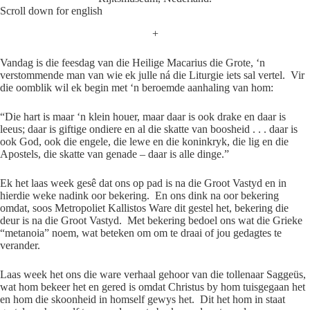
Scroll down for english
+
Vandag is die feesdag van die Heilige Macarius die Grote, ‘n
verstommende man van wie ek julle ná die Liturgie iets sal vertel. Vir
die oomblik wil ek begin met ‘n beroemde aanhaling van hom:
“Die hart is maar ‘n klein houer, maar daar is ook drake en daar is
leeus; daar is giftige ondiere en al die skatte van boosheid . . . daar is
ook God, ook die engele, die lewe en die koninkryk, die lig en die
Apostels, die skatte van genade – daar is alle dinge.”
Ek het laas week gesê dat ons op pad is na die Groot Vastyd en in
hierdie weke nadink oor bekering. En ons dink na oor bekering
omdat, soos Metropoliet Kallistos Ware dit gestel het, bekering die
deur is na die Groot Vastyd. Met bekering bedoel ons wat die Grieke
“metanoia” noem, wat beteken om om te draai of jou gedagtes te
verander.
Laas week het ons die ware verhaal gehoor van die tollenaar Saggeüs,
wat hom bekeer het en gered is omdat Christus by hom tuisgegaan het
en hom die skoonheid in homself gewys het. Dit het hom in staat