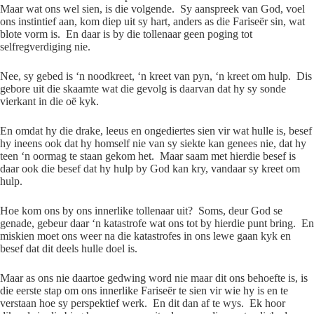
Maar wat ons wel sien, is die volgende. Sy aanspreek van God, voel
ons instintief aan, kom diep uit sy hart, anders as die Fariseër sin, wat
blote vorm is. En daar is by die tollenaar geen poging tot
selfregverdiging nie.
Nee, sy gebed is ‘n noodkreet, ‘n kreet van pyn, ‘n kreet om hulp. Dis
gebore uit die skaamte wat die gevolg is daarvan dat hy sy sonde
vierkant in die oë kyk.
En omdat hy die drake, leeus en ongediertes sien vir wat hulle is, besef
hy ineens ook dat hy homself nie van sy siekte kan genees nie, dat hy
teen ‘n oormag te staan gekom het. Maar saam met hierdie besef is
daar ook die besef dat hy hulp by God kan kry, vandaar sy kreet om
hulp.
Hoe kom ons by ons innerlike tollenaar uit? Soms, deur God se
genade, gebeur daar ‘n katastrofe wat ons tot by hierdie punt bring. En
miskien moet ons weer na die katastrofes in ons lewe gaan kyk en
besef dat dit deels hulle doel is.
Maar as ons nie daartoe gedwing word nie maar dit ons behoefte is, is
die eerste stap om ons innerlike Fariseër te sien vir wie hy is en te
verstaan hoe sy perspektief werk. En dit dan af te wys. Ek hoor