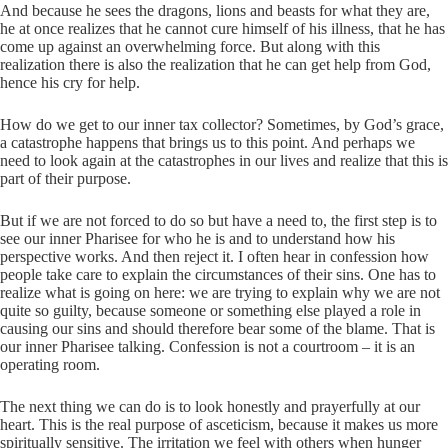
And because he sees the dragons, lions and beasts for what they are,
he at once realizes that he cannot cure himself of his illness, that he has
come up against an overwhelming force. But along with this
realization there is also the realization that he can get help from God,
hence his cry for help.
How do we get to our inner tax collector? Sometimes, by God’s grace,
a catastrophe happens that brings us to this point. And perhaps we
need to look again at the catastrophes in our lives and realize that this is
part of their purpose.
But if we are not forced to do so but have a need to, the first step is to
see our inner Pharisee for who he is and to understand how his
perspective works. And then reject it. I often hear in confession how
people take care to explain the circumstances of their sins. One has to
realize what is going on here: we are trying to explain why we are not
quite so guilty, because someone or something else played a role in
causing our sins and should therefore bear some of the blame. That is
our inner Pharisee talking. Confession is not a courtroom – it is an
operating room.
The next thing we can do is to look honestly and prayerfully at our
heart. This is the real purpose of asceticism, because it makes us more
spiritually sensitive. The irritation we feel with others when hunger