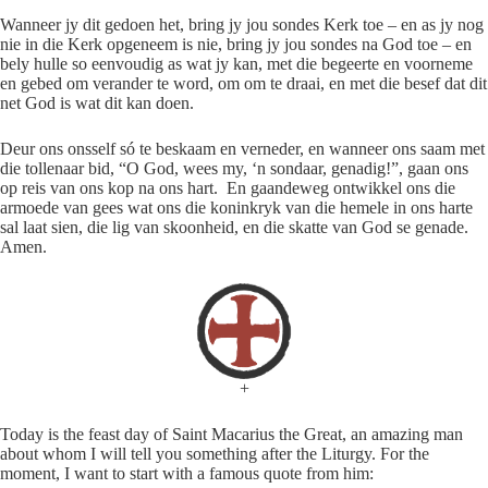
Wanneer jy dit gedoen het, bring jy jou sondes Kerk toe – en as jy nog
nie in die Kerk opgeneem is nie, bring jy jou sondes na God toe – en
bely hulle so eenvoudig as wat jy kan, met die begeerte en voorneme
en gebed om verander te word, om om te draai, en met die besef dat dit
net God is wat dit kan doen.
Deur ons onsself só te beskaam en verneder, en wanneer ons saam met
die tollenaar bid, “O God, wees my, ‘n sondaar, genadig!”, gaan ons
op reis van ons kop na ons hart. En gaandeweg ontwikkel ons die
armoede van gees wat ons die koninkryk van die hemele in ons harte
sal laat sien, die lig van skoonheid, en die skatte van God se genade.
Amen.
+
Today is the feast day of Saint Macarius the Great, an amazing man
about whom I will tell you something after the Liturgy. For the
moment, I want to start with a famous quote from him: