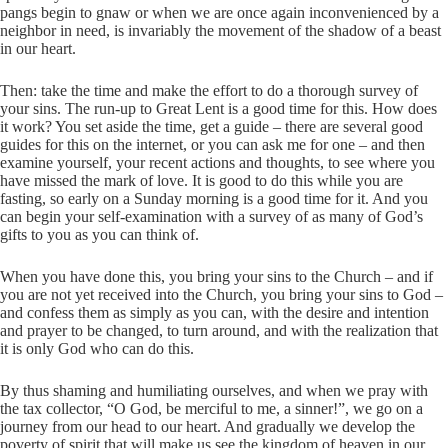
pangs begin to gnaw or when we are once again inconvenienced by a
neighbor in need, is invariably the movement of the shadow of a beast
in our heart.
Then: take the time and make the effort to do a thorough survey of
your sins. The run-up to Great Lent is a good time for this. How does
it work? You set aside the time, get a guide – there are several good
guides for this on the internet, or you can ask me for one – and then
examine yourself, your recent actions and thoughts, to see where you
have missed the mark of love. It is good to do this while you are
fasting, so early on a Sunday morning is a good time for it. And you
can begin your self-examination with a survey of as many of God’s
gifts to you as you can think of.
When you have done this, you bring your sins to the Church – and if
you are not yet received into the Church, you bring your sins to God –
and confess them as simply as you can, with the desire and intention
and prayer to be changed, to turn around, and with the realization that
it is only God who can do this.
By thus shaming and humiliating ourselves, and when we pray with
the tax collector, “O God, be merciful to me, a sinner!”, we go on a
journey from our head to our heart. And gradually we develop the
poverty of spirit that will make us see the kingdom of heaven in our