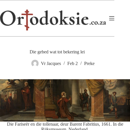
Skip
to
content
Die gebed wat tot bekering lei
Vr Jacques
Feb 2
Preke
Die Fariseër en die tollenaar, deur Barent Fabritius, 1661. In die
Rijksmuseum, Nederland.