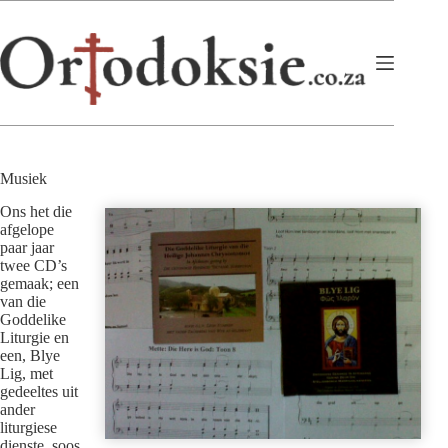
Skip
to
content
Musiek
Ons het die
afgelope
paar jaar
twee CD’s
gemaak; een
van die
Goddelike
Liturgie en
een, Blye
Lig, met
gedeeltes uit
ander
liturgiese
dienste, soos