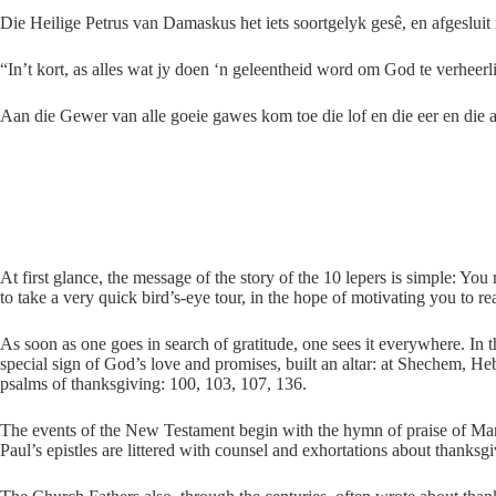
Die Heilige Petrus van Damaskus het iets soortgelyk gesê, en afgesluit
“In’t kort, as alles wat jy doen ‘n geleentheid word om God te verheerl
Aan die Gewer van alle goeie gawes kom toe die lof en die eer en die 
At first glance, the message of the story of the 10 lepers is simple: Y
to take a very quick bird’s-eye tour, in the hope of motivating you to re
As soon as one goes in search of gratitude, one sees it everywhere. I
special sign of God’s love and promises, built an altar: at Shechem, 
psalms of thanksgiving: 100, 103, 107, 136.
The events of the New Testament begin with the hymn of praise of Mary 
Paul’s epistles are littered with counsel and exhortations about thanks