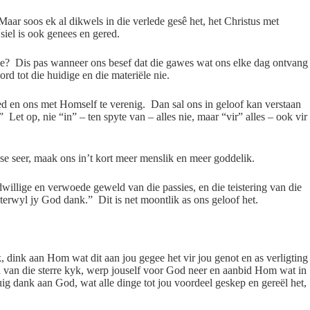
ar soos ek al dikwels in die verlede gesê het, het Christus met
siel is ook genees en gered.
Hoe? Dis pas wanneer ons besef dat die gawes wat ons elke dag ontvang
d tot die huidige en die materiële nie.
ed en ons met Homself te verenig. Dan sal ons in geloof kan verstaan
et op, nie “in” – ten spyte van – alles nie, maar “vir” alles – ook vir
se seer, maak ons in’t kort meer menslik en meer goddelik.
illige en verwoede geweld van die passies, en die teistering van die
terwyl jy God dank.” Dit is net moontlik as ons geloof het.
, dink aan Hom wat dit aan jou gegee het vir jou genot en as verligting
 van die sterre kyk, werp jouself voor God neer en aanbid Hom wat in
g dank aan God, wat alle dinge tot jou voordeel geskep en gereël het,