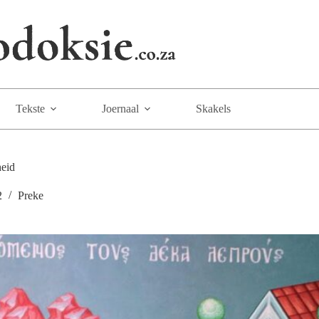
Tekste
Joernaal
Skakels
heid
2
Preke