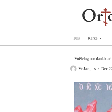
Skip
to
content
Tuis
Kerke
‘n Voëlvlug oor dankbaar
Vr Jacques
Dec 2