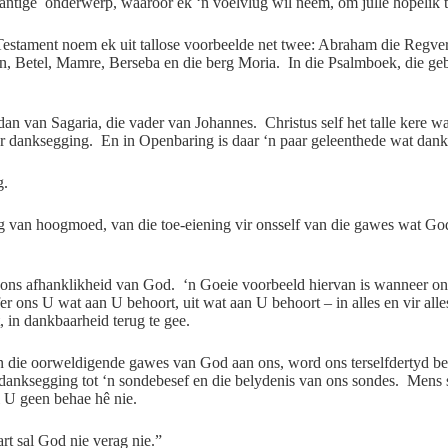
kantige onderwerp, waaroor ek ‘n voëlvlug wil neem, om julle hopelik t
 Testament noem ek uit tallose voorbeelde net twee: Abraham die Regv
ron, Betel, Mamre, Berseba en die berg Moria. In die Psalmboek, die ge
n van Sagaria, die vader van Johannes. Christus self het talle kere w
or danksegging. En in Openbaring is daar ‘n paar geleenthede wat da
g.
lg van hoogmoed, van die toe-eiening vir onsself van die gawes wat 
 ons afhanklikheid van God. ‘n Goeie voorbeeld hiervan is wanneer ons
er ons U wat aan U behoort, uit wat aan U behoort – in alles en vir al
 in dankbaarheid terug te gee.
n die oorweldigende gawes van God aan ons, word ons terselfdertyd b
anksegging tot ‘n sondebesef en die belydenis van ons sondes. Mens s
l U geen behae hê nie.
art sal God nie verag nie.”