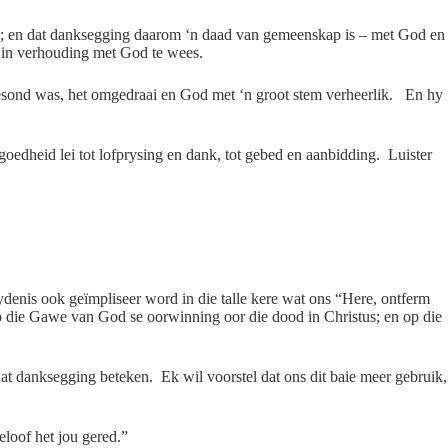
nie; en dat danksegging daarom ‘n daad van gemeenskap is – met God en
 in verhouding met God te wees.
gesond was, het omgedraai en God met ‘n groot stem verheerlik. En hy
goedheid lei tot lofprysing en dank, tot gebed en aanbidding. Luister
enis ook geïmpliseer word in die talle kere wat ons “Here, ontferm
 op die Gawe van God se oorwinning oor die dood in Christus; en op die
at danksegging beteken. Ek wil voorstel dat ons dit baie meer gebruik,
loof het jou gered.”