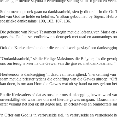
Maar agter hierdie skynbaar eenvoudige stelling skuil ‘n groot en veel
Sodra mens op soek gaan na dankbaarheid, sien jy dit oral. In die Ou
het van God se liefde en beloftes, ‘n altaar gebou het: by Sigem, Heb
spesifieke dankpsalms: 100, 103, 107, 136.
Die gebeure van Nuwe Testament begin met die lofsang van Maria en da
apostels. Paulus se sendbriewe is deurspek met raad en aanmanings o
Ook die Kerkvaders het deur die eeue dikwels geskryf oor dankseggin
“Ondankbaarheid,” sê die Heilige Maksimos die Belyder, “is die gevo
ons om terug te keer na die Gewer van die gawes, met dankbaarheid.”
Hierteenoor is danksegging ‘n daad van nederigheid, ‘n erkenning van
saam met die priester tydens die opheffing van die Gawes uitroep: “Off
kan doen, is om aan Hom die Gawes wat uit sy hand na ons gekom het,
En die Kerkvaders sê dat as ons deur ons danksegging bewus word va
onverskilligheid waarmee ons met hierdie gawes omgaan. Daarom lei d
offer verlang het sou ek dit gegee het. In offergawes en brandoffers sa
’n Offer aan God is ‘n verbryselde siel, ‘n verbryselde en vernederde h