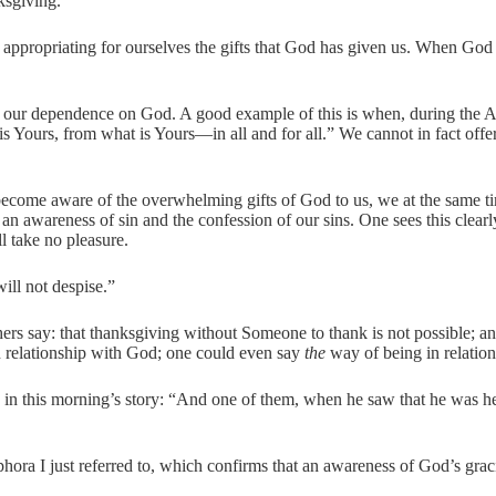
ksgiving.
f appropriating for ourselves the gifts that God has given us. When God r
f our dependence on God. A good example of this is when, during the A
 is Yours, from what is Yours—in all and for all.” We cannot in fact offe
come aware of the overwhelming gifts of God to us, we at the same tim
an awareness of sin and the confession of our sins. One sees this clear
l take no pleasure.
ill not despise.”
hers say: that thanksgiving without Someone to thank is not possible;
in relationship with God; one could even say
the
way of being in relatio
 in this morning’s story: “And one of them, when he saw that he was he
phora I just referred to, which confirms that an awareness of God’s gra