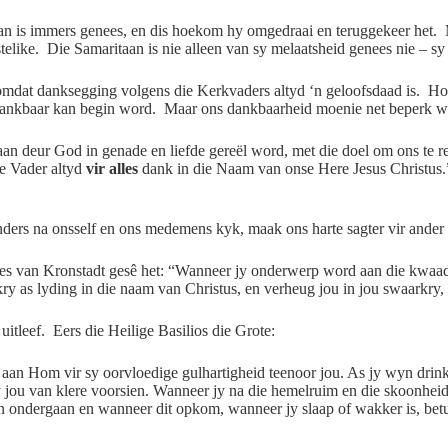
an is immers genees, en dis hoekom hy omgedraai en teruggekeer het. Ma
elike. Die Samaritaan is nie alleen van sy melaatsheid genees nie – sy 
, omdat danksegging volgens die Kerkvaders altyd ‘n geloofsdaad is. 
 dankbaar kan begin word. Maar ons dankbaarheid moenie net beperk wor
aan deur God in genade en liefde gereël word, met die doel om ons te r
ie Vader altyd
vir alles
dank in die Naam van onse Here Jesus Christus.” L
anders na onsself en ons medemens kyk, maak ons harte sagter vir ander 
nnes van Kronstadt gesê het: “Wanneer jy onderwerp word aan die kwaadw
y as lyding in die naam van Christus, en verheug jou in jou swaarkry, 
itleef. Eers die Heilige Basilios die Grote:
k aan Hom vir sy oorvloedige gulhartigheid teenoor jou. As jy wyn drink
 jou van klere voorsien. Wanneer jy na die hemelruim en die skoonheid
n ondergaan en wanneer dit opkom, wanneer jy slaap of wakker is, betui