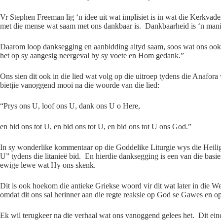
Vr Stephen Freeman lig ‘n idee uit wat implisiet is in wat die Kerkva
met die mense wat saam met ons dankbaar is. Dankbaarheid is ‘n man
Daarom loop danksegging en aanbidding altyd saam, soos wat ons ook 
het op sy aangesig neergeval by sy voete en Hom gedank.”
Ons sien dit ook in die lied wat volg op die uitroep tydens die Anafor
bietjie vanoggend mooi na die woorde van die lied:
“Prys ons U, loof ons U, dank ons U o Here,
en bid ons tot U, en bid ons tot U, en bid ons tot U ons God.”
In sy wonderlike kommentaar op die Goddelike Liturgie wys die Heilig
U” tydens die litanieë bid. En hierdie danksegging is een van die basi
ewige lewe wat Hy ons skenk.
Dit is ook hoekom die antieke Griekse woord vir dit wat later in die 
omdat dit ons sal herinner aan die regte reaksie op God se Gawes en op
Ek wil terugkeer na die verhaal wat ons vanoggend gelees het. Dit ein