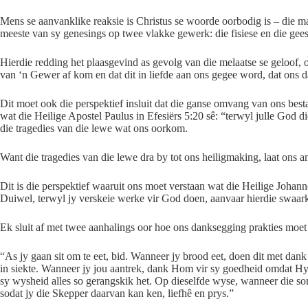
Mens se aanvanklike reaksie is Christus se woorde oorbodig is – die m
meeste van sy genesings op twee vlakke gewerk: die fisiese en die geest
Hierdie redding het plaasgevind as gevolg van die melaatse se geloof
van ‘n Gewer af kom en dat dit in liefde aan ons gegee word, dat ons
Dit moet ook die perspektief insluit dat die ganse omvang van ons best
wat die Heilige Apostel Paulus in Efesiërs 5:20 sê: “terwyl julle God d
die tragedies van die lewe wat ons oorkom.
Want die tragedies van die lewe dra by tot ons heiligmaking, laat ons 
Dit is die perspektief waaruit ons moet verstaan wat die Heilige Joha
Duiwel, terwyl jy verskeie werke vir God doen, aanvaar hierdie swaarkr
Ek sluit af met twee aanhalings oor hoe ons danksegging prakties moet u
“As jy gaan sit om te eet, bid. Wanneer jy brood eet, doen dit met dan
in siekte. Wanneer jy jou aantrek, dank Hom vir sy goedheid omdat Hy
sy wysheid alles so gerangskik het. Op dieselfde wyse, wanneer die so
sodat jy die Skepper daarvan kan ken, liefhê en prys.”