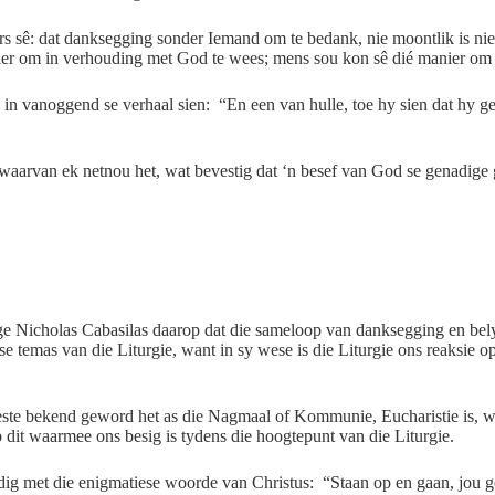
ders sê: dat danksegging sonder Iemand om te bedank, nie moontlik is 
ier om in verhouding met God te wees; mens sou kon sê dié manier om
in vanoggend se verhaal sien: “En een van hulle, toe hy sien dat hy 
a waarvan ek netnou het, wat bevestig dat ‘n besef van God se genadige 
e Nicholas Cabasilas daarop dat die sameloop van danksegging en belyd
ese temas van die Liturgie, want in sy wese is die Liturgie ons reaksie
Weste bekend geword het as die Nagmaal of Kommunie, Eucharistie is, w
 dit waarmee ons besig is tydens die hoogtepunt van die Liturgie.
dig met die enigmatiese woorde van Christus: “Staan op en gaan, jou ge