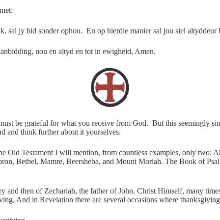
 met:
ik, sal jy bid sonder ophou. En op hierdie manier sal jou siel altyddeur
aanbidding, nou en altyd en tot in ewigheid, Amen.
ou must be grateful for what you receive from God. But this seemingly si
ad and think further about it yourselves.
n the Old Testament I will mention, from countless examples, only two:
Hebron, Bethel, Mamre, Beersheba, and Mount Moriah. The Book of Psalm
and then of Zechariah, the father of John. Christ Himself, many times 
giving. And in Revelation there are several occasions where thanksgiving