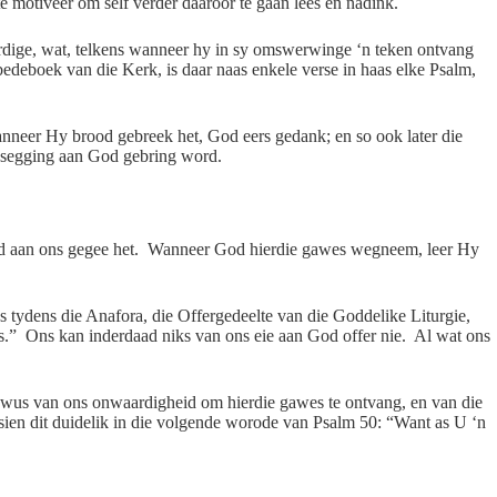
e motiveer om self verder daaroor te gaan lees en nadink.
erdige, wat, telkens wanneer hy in sy omswerwinge ‘n teken ontvang
bedeboek van die Kerk, is daar naas enkele verse in haas elke Psalm,
anneer Hy brood gebreek het, God eers gedank; en so ook later die
nksegging aan God gebring word.
God aan ons gegee het. Wanneer God hierdie gawes wegneem, leer Hy
 tydens die Anafora, die Offergedeelte van die Goddelike Liturgie,
les.” Ons kan inderdaad niks van ons eie aan God offer nie. Al wat ons
ewus van ons onwaardigheid om hierdie gawes te ontvang, en van die
ien dit duidelik in die volgende worode van Psalm 50: “Want as U ‘n