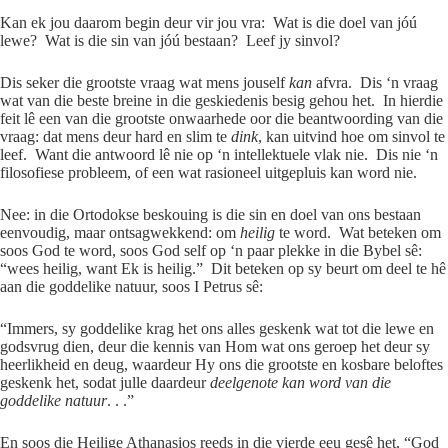
Kan ek jou daarom begin deur vir jou vra: Wat is die doel van jóú
lewe? Wat is die sin van jóú bestaan? Leef jy sinvol?
Dis seker die grootste vraag wat mens jouself
kan
afvra. Dis ‘n vraag
wat van die beste breine in die geskiedenis besig gehou het. In hierdie
feit lê een van die grootste onwaarhede oor die beantwoording van die
vraag: dat mens deur hard en slim te
dink
, kan uitvind hoe om sinvol te
leef. Want die antwoord lê nie op ‘n intellektuele vlak nie. Dis nie ‘n
filosofiese probleem, of een wat rasioneel uitgepluis kan word nie.
Nee: in die Ortodokse beskouing is die sin en doel van ons bestaan
eenvoudig, maar ontsagwekkend: om
heilig
te word. Wat beteken om
soos God te word, soos God self op ‘n paar plekke in die Bybel sê:
“wees heilig, want Ek is heilig.” Dit beteken op sy beurt om deel te hê
aan die goddelike natuur, soos I Petrus sê:
“Immers, sy goddelike krag het ons alles geskenk wat tot die lewe en
godsvrug dien, deur die kennis van Hom wat ons geroep het deur sy
heerlikheid en deug, waardeur Hy ons die grootste en kosbare beloftes
geskenk het, sodat julle daardeur
deelgenote kan word van die
goddelike natuur
. . .”
En soos die Heilige Athanasios reeds in die vierde eeu gesê het, “God