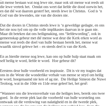
uit mense bestaan wat nog lewe nie, maar ook uit mense wat reeds uit
die lewe vertrek het. Omdat ons weet dat liefde die dood oorwin het,
en dat dié wat daarom gesterf het, steeds lewe in Christus. God is ‘n
God van die lewendes, nie van die dooies nie.
Dat die dooies in Christus steeds lewe is ‘n geweldige gedagte, en ons
het nie nou tyd om op die volle implikasies daarvan in te gaan nie.
Maar dit beteken dat ons heiligmaking, ons “liefdewording”, ook in
gemeenskap gebeur met dié mense wat deur die Kerk erken word as
mense wat reeds die doel van hulle bestaan bereik het, mense wat
waarlik sinvol gelewe het – en steeds deel is van die Kerk.
En as hierdie mense nog lewe, kan ons op hulle hulp staat maak om
self heilig te word, liefde te word. Hoe gebeur dit?
Eerstens deur hulle voorbeeld en inspirasie. Dit is vir my tragies dat
ons in die Weste die wonderlike verhale van mense se stryd om heilig
te word, hoegenaamd nie ken of ag nie. Die Heilige Simeon die Nuwe
Teoloog, wat in die 10de en 11de eeue geleef het, het gesê:
“Wanneer ons die lewensverhale van die heiliges lees, bereik ons twee
goed. In die eerste plek laat die voorbeeld van hulle worsteling ons
ontwaak uit die verdowing van nalatigheid en in die tweede plek,