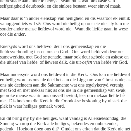
liefdesdade aan ander te bewys. Want dit is wat blokkasie van
selfgerigtheid deurbreek; en die sinlose bestaan weer sinvol maak.
Maar daar is ‘n ander eienskap van heiligheid en dis waaroor ek eintlik
vanoggend iets wil sê: Ons word nie heilig op ons eie nie. Jy kan nie
sonder ander mense liefdevol word nie. Want die liefde gaan in wese
oor die
ander
.
Enersyds word ons liefdevol deur ons gemeenskap en die
liefdesverhouding tussen ons en God. Ons word liefdevol deur ons
samewerking met God se genade, maar ook deur gebede en askese en
die uitleef van liefde, of liewers dalk, die uit-
oefen
van liefde vir God.
Maar andersyds word ons liefdevol in die Kerk. Ons kan nie liefdevol
en heilig word as ons nie deel het aan die Liggaam van Christus nie; as
ons nie deelneem aan die Sakramente wat ons tegelykertyd verenig
met God en met mekaar nie; as ons nie in die gemeenskap van swak,
gebroke mense waarin ons onsself bevind, leer om mekaar lief te hê
nie. Dis hoekom die Kerk in die Ortodokse beskouing by uitstek die
plek is waar heiliges gemaak word.
En dit bring my by die heiliges, want vandag is Allersielesondag, die
Sondag waarop die Kerk alle heiliges, bekendes en onbekendes,
gedenk. Hoekom doen ons dit? Omdat ons erken dat die Kerk nie net