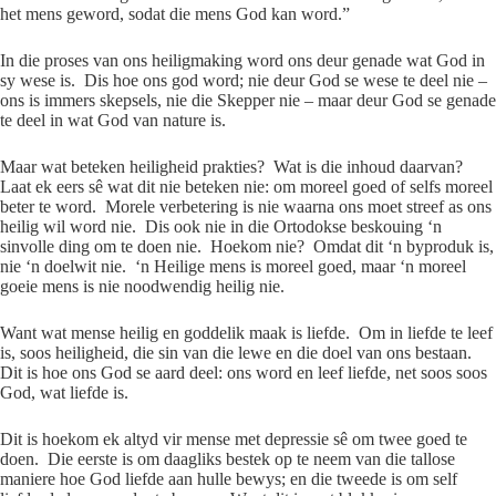
het mens geword, sodat die mens God kan word.”
In die proses van ons heiligmaking word ons deur genade wat God in
sy wese is. Dis hoe ons god word; nie deur God se wese te deel nie –
ons is immers skepsels, nie die Skepper nie – maar deur God se genade
te deel in wat God van nature is.
Maar wat beteken heiligheid prakties? Wat is die inhoud daarvan?
Laat ek eers sê wat dit nie beteken nie: om moreel goed of selfs moreel
beter te word. Morele verbetering is nie waarna ons moet streef as ons
heilig wil word nie. Dis ook nie in die Ortodokse beskouing ‘n
sinvolle ding om te doen nie. Hoekom nie? Omdat dit ‘n byproduk is,
nie ‘n doelwit nie. ‘n Heilige mens is moreel goed, maar ‘n moreel
goeie mens is nie noodwendig heilig nie.
Want wat mense heilig en goddelik maak is liefde. Om in liefde te leef
is, soos heiligheid, die sin van die lewe en die doel van ons bestaan.
Dit is hoe ons God se aard deel: ons word en leef liefde, net soos soos
God, wat liefde is.
Dit is hoekom ek altyd vir mense met depressie sê om twee goed te
doen. Die eerste is om daagliks bestek op te neem van die tallose
maniere hoe God liefde aan hulle bewys; en die tweede is om self