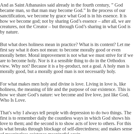
And as Saint Athanasios said already in the fourth century, ” God
became man, so that man may become God.” In the process of our
sanctification, we become by grace what God is in his essence. It is
how we become god; not by sharing God’s essence – after all, we are
creatures, not the Creator – but through God’s sharing in what God is
by nature.
But what does holiness mean in practice? What is its content? Let me
first say what it does not mean: to become morally good or even
morally better. Moral improvement is not what we must strive for if we
are to become holy. Nor is it a sensible thing to do in the Orthodox
view. Why not? Because it is a by-product, not a goal. A holy man is
morally good, but a morally good man is not necessarily holy.
For what makes men holy and divine is love. Living in love is, like
holiness, the meaning of life and the purpose of our existence. This is
how we share God’s nature: we become and live love, just like God,
Who Is Love.
That’s why I always tell people with depression to do two things. The
first is to remember daily the countless ways in which God shows his
love to them; and the second is to show acts of love to others. For this
is what breaks through blockage of self-directedness; and makes sense