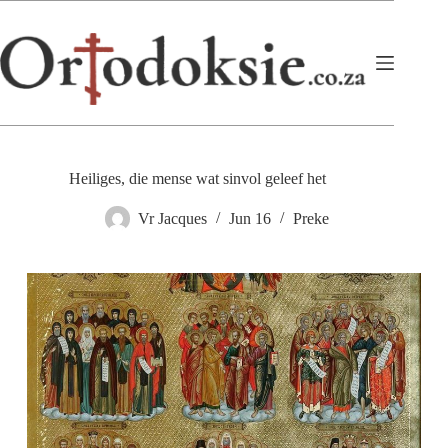
Skip
to
content
Heiliges, die mense wat sinvol geleef het
Vr Jacques
Jun 16
Preke