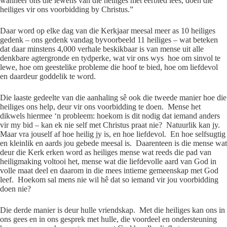
wanneer ons die lewens van die heiliges met eerbied lees, doen die
heiliges vir ons voorbidding by Christus.”
Daar word op elke dag van die Kerkjaar meesal meer as 10 heiliges
gedenk – ons gedenk vandag byvoorbeeld 11 heiliges – wat beteken
dat daar minstens 4,000 verhale beskikbaar is van mense uit alle
denkbare agtergronde en tydperke, wat vir ons wys hoe om sinvol te
lewe, hoe om geestelike probleme die hoof te bied, hoe om liefdevol
en daardeur goddelik te word.
Die laaste gedeelte van die aanhaling sê ook die tweede manier hoe die
heiliges ons help, deur vir ons voorbidding te doen. Mense het
dikwels hiermee ‘n probleem: hoekom is dit nodig dat iemand anders
vir my bid – kan ek nie self met Christus praat nie? Natuurlik kan jy.
Maar vra jouself af hoe heilig jy is, en hoe liefdevol. En hoe selfsugtig
en kleinlik en aards jou gebede meesal is. Daarenteen is die mense wat
deur die Kerk erken word as heiliges mense wat reeds die pad van
heiligmaking voltooi het, mense wat die liefdevolle aard van God in
volle maat deel en daarom in die mees intieme gemeenskap met God
leef. Hoekom sal mens nie wil hê dat so iemand vir jou voorbidding
doen nie?
Die derde manier is deur hulle vriendskap. Met die heiliges kan ons in
ons gees en in ons gesprek met hulle, die voordeel en ondersteuning