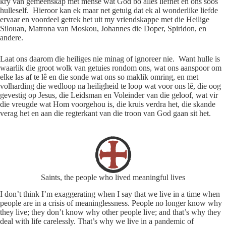
kry van gemeenskap met mense wat God bo alles liefhet en ons soos
hulleself. Hieroor kan ek maar net getuig dat ek al wonderlike liefde
ervaar en voordeel getrek het uit my vriendskappe met die Heilige
Silouan, Matrona van Moskou, Johannes die Doper, Spiridon, en
andere.
Laat ons daarom die heiliges nie minag of ignoreer nie. Want hulle is
waarlik die groot wolk van getuies rondom ons, wat ons aanspoor om
elke las af te lê en die sonde wat ons so maklik omring, en met
volharding die wedloop na heiligheid te loop wat voor ons lê, die oog
gevestig op Jesus, die Leidsman en Voleinder van die geloof, wat vir
die vreugde wat Hom voorgehou is, die kruis verdra het, die skande
verag het en aan die regterkant van die troon van God gaan sit het.
Saints, the people who lived meaningful lives
I don’t think I’m exaggerating when I say that we live in a time when
people are in a crisis of meaninglessness. People no longer know why
they live; they don’t know why other people live; and that’s why they
deal with life carelessly. That’s why we live in a pandemic of